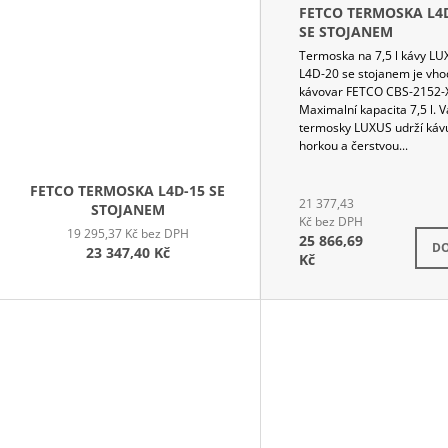
FETCO TERMOSKA L4
SE STOJANEM
Termoska na 7,5 l kávy L
L4D-20 se stojanem je vho
kávovar FETCO CBS-2152-
Maximalní kapacita 7,5 l. 
termosky LUXUS udrží káv
horkou a čerstvou...
FETCO TERMOSKA L4D-15 SE
21 377,43
STOJANEM
Kč bez DPH
19 295,37 Kč bez DPH
25 866,69
N
DO
23 347,40 Kč
Kč