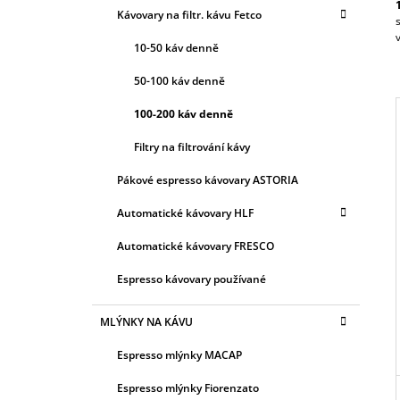
MODELY CBS - 21&2231/32/41/42 XTS A
T
R
Kávovary na filtr. kávu Fetco
FETCO CBS 2231 NG (500KS)
E
A
G
1 141,53 Kč
10-50 káv denně
N
O
R
N
50-100 káv denně
I
Í
E
100-200 káv denně
P
A
Filtry na filtrování kávy
N
I
Pákové espresso kávovary ASTORIA
E
Automatické kávovary HLF
L
Automatické kávovary FRESCO
Espresso kávovary používané
MLÝNKY NA KÁVU
Espresso mlýnky MACAP
Espresso mlýnky Fiorenzato