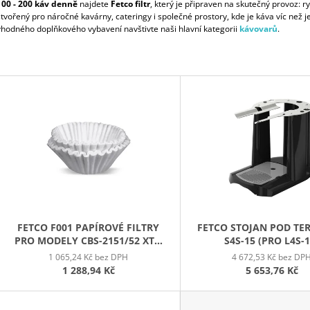
ČERNÝ, Z SHO
100 - 200 káv denně
najdete
Fetco filtr
, který je připraven na skutečný provoz: 
95 590 Kč
stvořený pro náročné kavárny, cateringy i společné prostory, kde je káva víc než jen
Původně:
167 706 Kč
201 552,53 Kč
vhodného doplňkového vybavení navštivte naši hlavní kategorii
kávovarů
.
Původně:
237 1
V
Ý
P
S
P
R
O
D
FETCO F001 PAPÍROVÉ FILTRY
FETCO STOJAN POD T
PRO MODELY CBS-2151/52 XTS,
S4S-15 (PRO L4S-1
U
CBS-2111 XTS, CBS-1151/52
1 065,24 Kč bez DPH
4 672,53 Kč bez DP
K
1 288,94 Kč
5 653,76 Kč
T
Ů