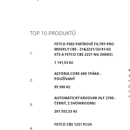
TOP 10 PRODUKTŮ
FETCO F002 PAPÍROVÉ FILTRY PRO
MODELY CBS - 21&2231/32/41/42
XTS A FETCO CBS 2231 NG (500KS)
1 141,53 Kč
ASTORIA CORE 600 1PÁKA -
POUŽÍVANÝ
95 590 Kč
AUTOMATICKÝ KÁVOVAR HLF 2700 -
ČERNÝ, Z SHOWROOMU
201 552,53 Kč
FETCO CBS 1231 PLUS