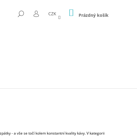
NÁKUPNÍ
HLEDAT
CZK
KOŠÍK
Prázdný košík
PŘIHLÁŠENÍ
Následující
ÁVOVAR HLF 2700 -
átky - a vše se točí kolem konstantní kvality kávy. V kategorii