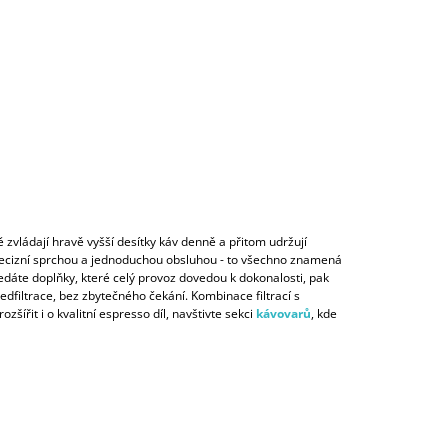
ě zvládají hravě vyšší desítky káv denně a přitom udržují
, precizní sprchou a jednoduchou obsluhou - to všechno znamená
áte doplňky, které celý provoz dovedou k dokonalosti, pak
ředfiltrace, bez zbytečného čekání. Kombinace filtrací s
šířit i o kvalitní espresso díl, navštivte sekci
kávovarů
, kde