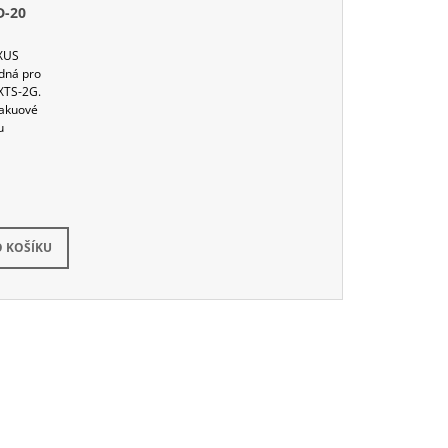
D-20
UXUS
dná pro
XTS-2G.
Vakuové
u
a dotaz
 KOŠÍKU