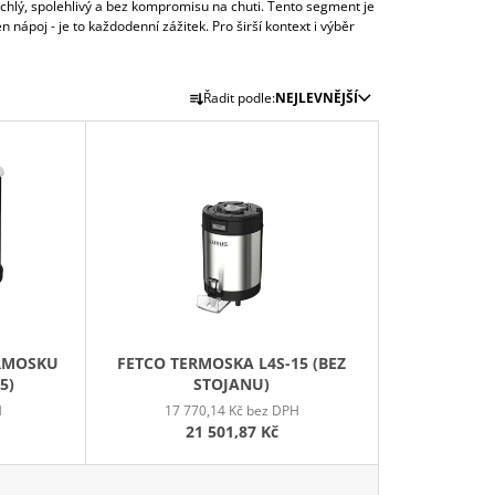
WROOMU
rychlý, spolehlivý a bez kompromisu na chuti. Tento segment je
 nápoj - je to každodenní zážitek. Pro širší kontext i výběr
15,46 Kč
Ř
Řadit podle:
NEJLEVNĚJŠÍ
A
Z
E
N
Í
P
R
O
D
ERMOSKU
FETCO TERMOSKA L4S-15 (BEZ
U
5)
STOJANU)
K
H
17 770,14 Kč bez DPH
T
21 501,87 Kč
Ů