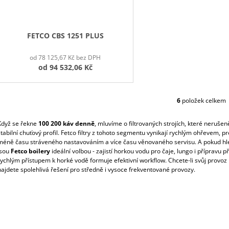
FETCO CBS 1251 PLUS
od 78 125,67 Kč bez DPH
od
94 532,06 Kč
6
položek celkem
O
V
L
Když se řekne
100 200 káv denně
, mluvíme o filtrovaných strojích, které nerušen
Á
stabilní chuťový profil. Fetco filtry z tohoto segmentu vynikají rychlým ohřevem
D
méně času stráveného nastavováním a více času věnovaného servisu. A pokud hled
jsou
Fetco boilery
ideální volbou - zajistí horkou vodu pro čaje, lungo i přípravu p
A
rychlým přístupem k horké vodě formuje efektivní workflow. Chcete-li svůj provoz roz
C
najdete spolehlivá řešení pro středně i vysoce frekventované provozy.
Í
P
R
V
K
Y