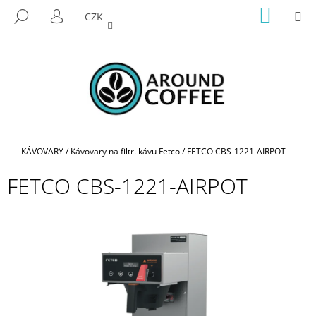
K
Přejít
NÁKUP
M
HLEDAT
CZK
na
KOŠÍK
O
PŘIHLÁŠENÍ
ZPĚT
ZPĚT
obsah
Š
Í
C
K
O
P
O
T
Domů
KÁVOVARY
/
Kávovary na filtr. kávu Fetco
/
FETCO CBS-1221-AIRPOT
Ř
FETCO CBS-1221-AIRPOT
E
B
U
J
E
T
E
N