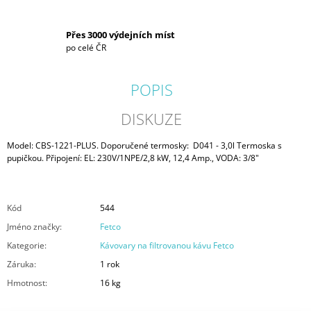
Přes 3000 výdejních míst
po celé ČR
POPIS
DISKUZE
Model: CBS-1221-PLUS. Doporučené termosky: D041 - 3,0l Termoska s
pupičkou. Připojení: EL: 230V/1NPE/2,8 kW, 12,4 Amp., VODA: 3/8"
Kód
544
Jméno značky
:
Fetco
Kategorie
:
Kávovary na filtrovanou kávu Fetco
Záruka
:
1 rok
Hmotnost
:
16 kg