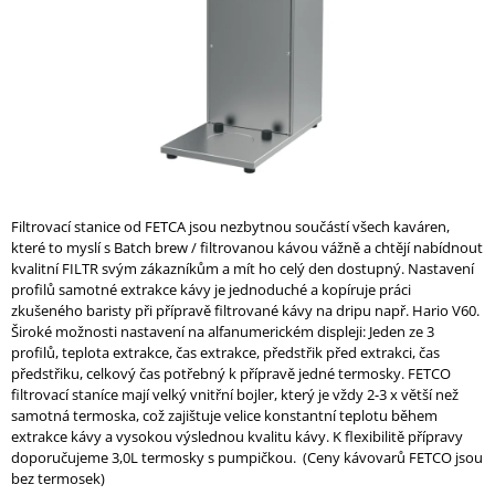
A
J
Í
T
?
Filtrovací stanice od FETCA jsou nezbytnou součástí všech kaváren,
které to myslí s Batch brew / filtrovanou kávou vážně a chtějí nabídnout
HLEDAT
kvalitní FILTR svým zákazníkům a mít ho celý den dostupný. Nastavení
profilů samotné extrakce kávy je jednoduché a kopíruje práci
zkušeného baristy při přípravě filtrované kávy na dripu např. Hario V60.
Široké možnosti nastavení na alfanumerickém displeji: Jeden ze 3
D
profilů, teplota extrakce, čas extrakce, předstřik před extrakci, čas
O
předstřiku, celkový čas potřebný k přípravě jedné termosky. FETCO
P
filtrovací staníce mají velký vnitřní bojler, který je vždy 2-3 x větší než
O
samotná termoska, což zajištuje velice konstantní teplotu během
R
extrakce kávy a vysokou výslednou kvalitu kávy. K flexibilitě přípravy
U
doporučujeme 3,0L termosky s pumpičkou. (Ceny kávovarů FETCO jsou
Č
bez termosek)
U