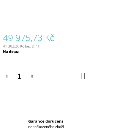
J
E
M
E
49 975,73 Kč
ASTORIA
CORE
600
41 302,26 Kč bez DPH
1PÁKA
Měrná
Na dotaz
-
cena:
POUŽÍVANÝ
95
590
DO
KOŠÍKU
Kč
Původně:
167
706
Kč
Garance doručení
nepoškozeného zboží