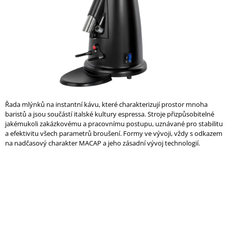
A
J
Í
T
?
Řada mlýnků na instantní kávu, které charakterizují prostor mnoha
baristů a jsou součástí italské kultury espressa. Stroje přizpůsobitelné
HLEDAT
jakémukoli zakázkovému a pracovnímu postupu, uznávané pro stabilitu
a efektivitu všech parametrů broušení. Formy ve vývoji, vždy s odkazem
na nadčasový charakter MACAP a jeho zásadní vývoj technologií.
D
O
P
O
R
U
Č
U