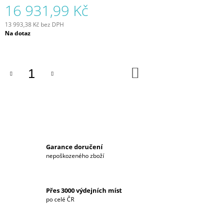
16 931,99 Kč
J
E
13 993,38 Kč bez DPH
M
Měrná
Na dotaz
E
cena:
FETCO
CBS
DO
2231
KOŠÍKU
NG
81
379,01
Kč
Garance doručení
nepoškozeného zboží
Přes 3000 výdejních míst
po celé ČR