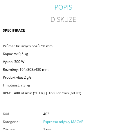
POPIS
DISKUZE
SPECIFIKACE
Průměr brusných nožů: 58 mm
Kapacita: 0,5 kg
Výkon: 300 W
Rozměny: 194x308x430 mm
Produktivita: 2 g/s
Hmotnost: 7,3 kg
RPM: 1400 ot./min (50 Hz) | 1680 ot./min (60 Hz)
Kód
403
Kategorie
:
Espresso mlýnky MACAP
Záruka
:
1 rok