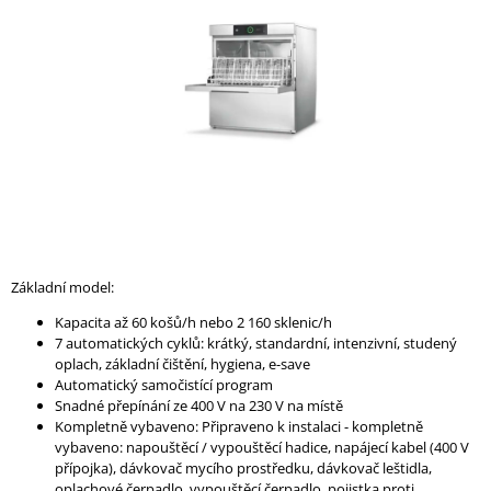
A
J
Í
T
?
HLEDAT
Základní model:
Kapacita až 60 košů/h nebo 2 160 sklenic/h
D
7 automatických cyklů: krátký, standardní, intenzivní, studený
O
oplach, základní čištění, hygiena, e
-save
P
Automatický samočistící program
O
Snadné přepínání ze 400 V na 230 V na místě
R
Kompletně vybaveno: Připraveno k instalaci - kompletně
U
vybaveno: napouštěcí / vypouštěcí hadice, napájecí kabel (400 V
Č
přípojka), dávkovač mycího prostředku, dávkovač leštidla,
U
oplachové čerpadlo, vypouštěcí čerpadlo, pojistka proti