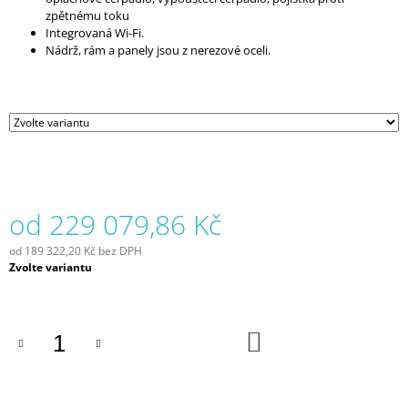
J
zpětnému toku
E
Integrovaná Wi-Fi.
M
Nádrž, rám a panely jsou z nerezové oceli.
E
FETCO
TERMOSKA
L4D-
10
SE
STOJANEM
21
od
229 079,86 Kč
689
Kč
od
189 322,20 Kč
bez DPH
Měrná
Zvolte variantu
cena:
DO
KOŠÍKU