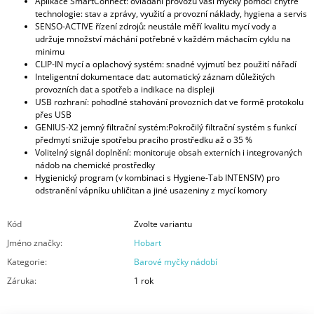
Aplikace SmartConnect: ovládání provozu vaší myčky pomocí chytré
technologie: stav a zprávy, využití a provozní náklady, hygiena a servis
SENSO-ACTIVE řízení zdrojů: neustále měří kvalitu mycí vody a
udržuje množství máchání potřebné v každém máchacím cyklu na
minimu
CLIP-IN mycí a oplachový systém: snadné vyjmutí bez použití nářadí
Inteligentní dokumentace dat: automatický záznam důležitých
provozních dat a spotřeb a indikace na displeji
USB rozhraní: pohodlné stahování provozních dat ve formě protokolu
přes USB
GENIUS-X2 jemný filtrační systém:Pokročilý filtrační systém s funkcí
předmytí snižuje spotřebu pracího prostředku až o 35 %
Volitelný signál doplnění: monitoruje obsah externích i integrovaných
nádob na chemické prostředky
Hygienický program (v kombinaci s Hygiene-Tab INTENSIV) pro
odstranění vápníku
uhličitan a jiné usazeniny z mycí komory
Kód
Zvolte variantu
Jméno značky
:
Hobart
Kategorie
:
Barové myčky nádobí
Záruka
:
1 rok