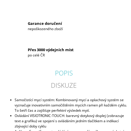
Garance doručení
nepoškozeného zboží
Přes 3000 výdejních míst
po celé ČR
POPIS
DISKUZE
Samočistící mycí systém: Kombinovaný mycí a oplachový systém se
vyznačuje inovativním samočištěním mycích ramen při každém cyklu.
To šetří čas a zajišťuje perfektní výsledek mytí.
Ovládání VISIOTRONIC-TOUCH: barevný dotykový displej (zobrazuje
text a grafiku) ve spojení s ovládáním jedním tlačítkem a indikací
zbývající doby cyklu