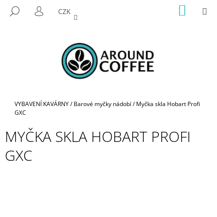
K
Přejít
NÁKUP
M
HLEDAT
CZK
na
KOŠÍK
O
PŘIHLÁŠENÍ
ZPĚT
ZPĚT
obsah
Š
Í
C
K
O
P
O
T
Domů
VYBAVENÍ KAVÁRNY
/
Barové myčky nádobí
/
Myčka skla Hobart Profi
Ř
GXC
E
MYČKA SKLA HOBART PROFI
B
GXC
U
J
E
T
E
N