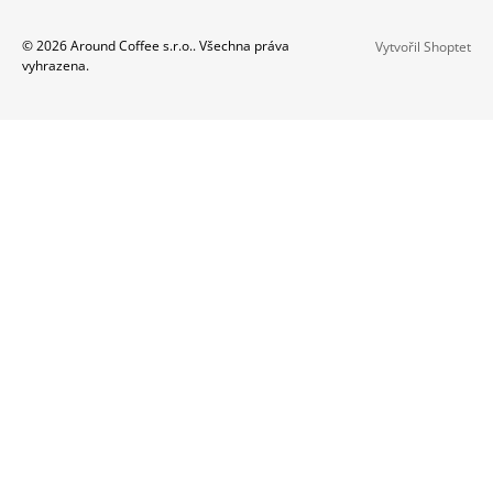
Z
© 2026 Around Coffee s.r.o.. Všechna práva
Vytvořil Shoptet
vyhrazena.
Á
P
A
T
Í