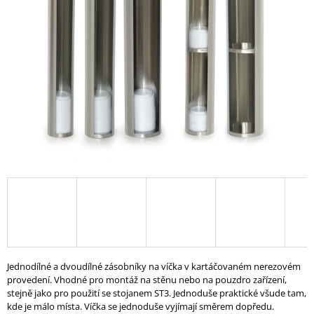
A
J
Í
T
?
HLEDAT
D
O
P
O
Jednodílné a dvoudílné zásobníky na víčka v kartáčovaném nerezovém
R
provedení. Vhodné pro montáž na stěnu nebo na pouzdro zařízení,
U
stejně jako pro použití se stojanem ST3. Jednoduše praktické všude tam,
Č
kde je málo místa. Víčka se jednoduše vyjímají směrem dopředu.
U