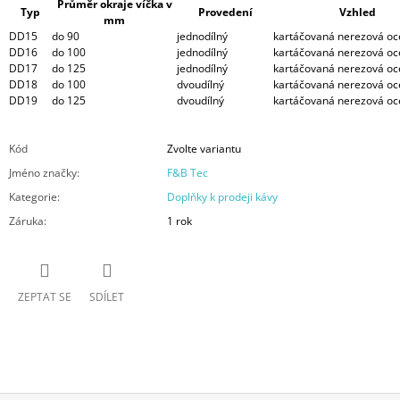
Průměr okraje víčka v
Typ
Provedení
Vzhled
mm
DD15
do 90
jednodílný
kartáčovaná nerezová oc
DD16
do 100
jednodílný
kartáčovaná nerezová oc
DD17
do 125
jednodílný
kartáčovaná nerezová oc
DD18
do 100
dvoudílný
kartáčovaná nerezová oc
DD19
do 125
dvoudílný
kartáčovaná nerezová oc
Kód
Zvolte variantu
Jméno značky
:
F&B Tec
Kategorie
:
Doplňky k prodeji kávy
Záruka
:
1 rok
ZEPTAT SE
SDÍLET