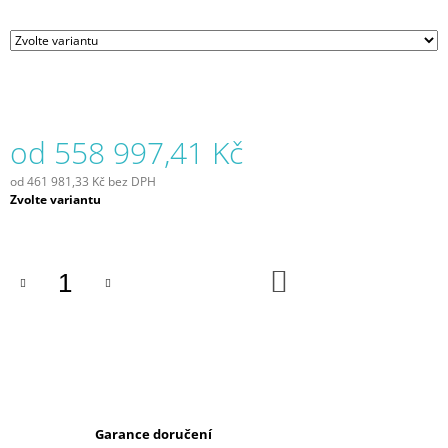
J
E
M
E
FETCO
TERMOSKA
od
558 997,41 Kč
L4S-
10
od
461 981,33 Kč
bez DPH
LUXUS
Měrná
Zvolte variantu
(BEZ
cena:
STOJANU)
20
405,65
DO
Kč
KOŠÍKU
Garance doručení