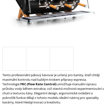
A
J
Í
T
?
HLEDAT
D
Tento
profesionální pákový kávovar je určený pro baristy, kteří chtějí
O
maximální kontrolu nad každým krokem přípravy espressa.
P
Technologie
FRC (Flow Rate Control)
umožňuje manuální úpravu
O
průtoku vody během extrakce, což otevírá možnosti experimentování s
R
chutí a texturou kávy. Elegantní design, ergonomické ovládání a
U
pokročilé funkce dělají z tohoto modelu ideální nástroj pro speciality
Č
kavárny, které hledají inovaci a kreativitu.
U