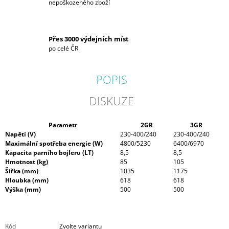
nepoškozeného zboží
Přes 3000 výdejních míst
po celé ČR
POPIS
DISKUZE
Parametr
2GR
3GR
Napětí (V)
230-400/240
230-400/240
Maximální spotřeba energie (W)
4800/5230
6400/6970
Kapacita parního bojleru (LT)
8,5
8,5
Hmotnost (kg)
85
105
Šířka (mm)
1035
1175
Hloubka (mm)
618
618
Výška (mm)
500
500
Kód
Zvolte variantu