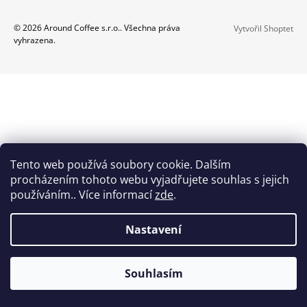
A
Z
© 2026 Around Coffee s.r.o.. Všechna práva
Vytvořil Shoptet
J
vyhrazena.
Á
Í
P
T
A
?
T
Í
HLEDAT
Tento web používá soubory cookie. Dalším
procházením tohoto webu vyjadřujete souhlas s jejich
používáním.. Více informací
zde
.
D
O
Nastavení
P
O
R
Souhlasím
U
Č
U